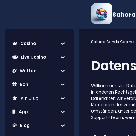
Sahara
Sahara Sands Casino
Casino
Live Casino
Datens
Wetten
Boni
Willkommen zur Daten
in anderen Rechtsgebi
VIP Club
Datenarten wir verar
Kategorien der verar
Umständen, unter dene
App
Support-Team, wenn 
Blog