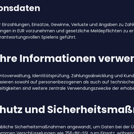
ionsdaten
 Einzahlungen, Einsätze, Gewinne, Verluste und Angaben zu Z
ungen in EUR vorzunehmen und gesetzliche Meldepflichten zu erfü
antwortungsvollen Spielens geführt.
 Ihre Informationen verw
ntoverwaltung, Identitätsprüfung, Zahlungsabwicklung und K
asieren sowohl auf personenbezogenen als auch auf technische
reitigkeiten sind weitere zentrale Verwendungszwecke der erho
hutz und Sicherheitsm
bliche Sicherheitsmaßnahmen angewandt, um Daten bei der Üb
mmen Verschlüsselungen wie 256-Bit-SSL zum Einsatz, während 