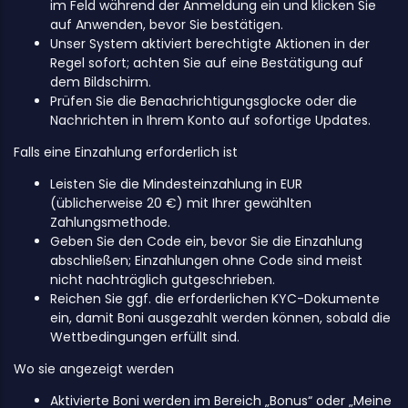
im Feld während der Anmeldung ein und klicken Sie
auf Anwenden, bevor Sie bestätigen.
Unser System aktiviert berechtigte Aktionen in der
Regel sofort; achten Sie auf eine Bestätigung auf
dem Bildschirm.
Prüfen Sie die Benachrichtigungsglocke oder die
Nachrichten in Ihrem Konto auf sofortige Updates.
Falls eine Einzahlung erforderlich ist
Leisten Sie die Mindesteinzahlung in EUR
(üblicherweise 20 €) mit Ihrer gewählten
Zahlungsmethode.
Geben Sie den Code ein, bevor Sie die Einzahlung
abschließen; Einzahlungen ohne Code sind meist
nicht nachträglich gutgeschrieben.
Reichen Sie ggf. die erforderlichen KYC-Dokumente
ein, damit Boni ausgezahlt werden können, sobald die
Wettbedingungen erfüllt sind.
Wo sie angezeigt werden
Aktivierte Boni werden im Bereich „Bonus“ oder „Meine