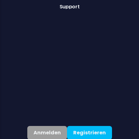
Support
Hilfezentrum
Live Support
Selbstausschluss
Registrierung
Über uns
VIP Club
Partner
Aktionen
Über uns
Richtlinien
Datenschutz
Anmelden
Registrieren
AGB