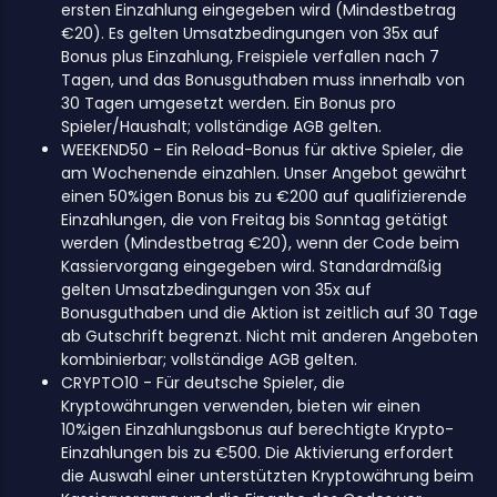
ersten Einzahlung eingegeben wird (Mindestbetrag
€20). Es gelten Umsatzbedingungen von 35x auf
Bonus plus Einzahlung, Freispiele verfallen nach 7
Tagen, und das Bonusguthaben muss innerhalb von
30 Tagen umgesetzt werden. Ein Bonus pro
Spieler/Haushalt; vollständige AGB gelten.
WEEKEND50 - Ein Reload-Bonus für aktive Spieler, die
am Wochenende einzahlen. Unser Angebot gewährt
einen 50%igen Bonus bis zu €200 auf qualifizierende
Einzahlungen, die von Freitag bis Sonntag getätigt
werden (Mindestbetrag €20), wenn der Code beim
Kassiervorgang eingegeben wird. Standardmäßig
gelten Umsatzbedingungen von 35x auf
Bonusguthaben und die Aktion ist zeitlich auf 30 Tage
ab Gutschrift begrenzt. Nicht mit anderen Angeboten
kombinierbar; vollständige AGB gelten.
CRYPTO10 - Für deutsche Spieler, die
Kryptowährungen verwenden, bieten wir einen
10%igen Einzahlungsbonus auf berechtigte Krypto-
Einzahlungen bis zu €500. Die Aktivierung erfordert
die Auswahl einer unterstützten Kryptowährung beim