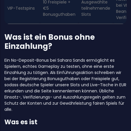
10 Freispiele +
Ausgewählte
bei VIP
VIP-Testspins
€5
teilnehmende
Beansp
Bonusguthaben
Slots
Verifiz
Was ist ein Bonus ohne
Einzahlung?
Ein No-Deposit-Bonus bei Sahara Sands ermöglicht es
Spielern, echtes Gameplay zu testen, ohne eine erste
Einzahlung zu tätigen. Als Einführungsaktion schreiben wir
bei der Registrierung Bonusguthaben oder Freispiele gut,
sodass deutsche Spieler unsere Slots und Live-Tische in EUR
erkunden und die Seite kennenlernen können. Übliche
Einsatz-, Verifizierungs- und Auszahlungsregeln gelten zum
Schutz der Konten und zur Gewährleistung fairen Spiels für
alle.
Was es ist