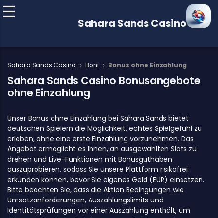
Sahara Sands Casino
›
›
Sahara Sands Casino
Boni
Bonus ohne Einzahlung
Sahara Sands Casino Bonusangebote
ohne Einzahlung
Unser Bonus ohne Einzahlung bei Sahara Sands bietet
deutschen Spielern die Möglichkeit, echtes Spielgefühl zu
erleben, ohne eine erste Einzahlung vorzunehmen. Das
Angebot ermöglicht es Ihnen, an ausgewählten Slots zu
drehen und Live-Funktionen mit Bonusguthaben
auszuprobieren, sodass Sie unsere Plattform risikofrei
erkunden können, bevor Sie eigenes Geld (EUR) einsetzen.
Bitte beachten Sie, dass die Aktion Bedingungen wie
Umsatzanforderungen, Auszahlungslimits und
Identitätsprüfungen vor einer Auszahlung enthält, um