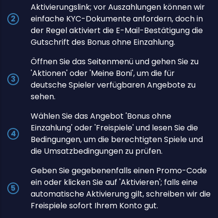
Aktivierungslink; vor Auszahlungen können wir
einfache KYC-Dokumente anfordern, doch in
der Regel aktiviert die E-Mail-Bestätigung die
Gutschrift des Bonus ohne Einzahlung.
Öffnen Sie das Seitenmenü und gehen Sie zu
'Aktionen' oder 'Meine Boni', um die für
deutsche Spieler verfügbaren Angebote zu
sehen.
Wählen Sie das Angebot 'Bonus ohne
Einzahlung' oder 'Freispiele' und lesen Sie die
Bedingungen, um die berechtigten Spiele und
die Umsatzbedingungen zu prüfen.
Geben Sie gegebenenfalls einen Promo-Code
ein oder klicken Sie auf 'Aktivieren'; falls eine
automatische Aktivierung gilt, schreiben wir die
Freispiele sofort Ihrem Konto gut.