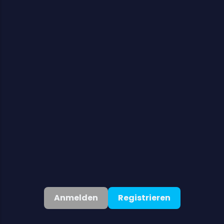
Neuerscheinungen
Tischspiele
Support
Hilfezentrum
Live Support
Selbstausschluss
Registrierung
Über uns
VIP Club
Partner
Aktionen
Anmelden
Registrieren
Über uns