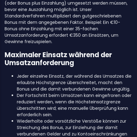
(oder Bonus plus Einzahlung) umgesetzt werden müssen,
bevor eine Auszahlung möglich ist. Unser
Standardverfahren multipliziert den gutgeschriebenen
Bonus mit dem angegebenen Faktor. Beispiel: Ein €10-
Bonus ohne Einzahlung mit einer 35-fachen
Umsatzanforderung erfordert €350 an Einsätzen, um
Gewinne freizuspielen.
Maximaler Einsatz während der
Umsatzanforderung
Jeder einzelne Einsatz, der während des Umsatzes die
erlaubte Höchstgrenze überschreitet, macht den
Bonus und die damit verbundenen Gewinne ungültig.
Der Fortschritt beim Umsätzen kann eingefroren oder
reduziert werden, wenn die Höchsteinsatzgrenze
überschritten wird; eine manuelle Überprüfung kann
erforderlich sein.
Wiederholte oder vorsätzliche Verstöße können zur
Streichung des Bonus, zur Einziehung der damit
verbundenen Gelder und zu Kontoeinschränkungen