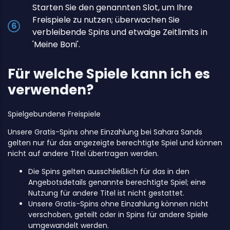
Starten Sie den genannten Slot, um Ihre
Freispiele zu nutzen; überwachen Sie
verbleibende Spins und etwaige Zeitlimits in
'Meine Boni'.
Für welche Spiele kann ich es
verwenden?
Spielgebundene Freispiele
Unsere Gratis-Spins ohne Einzahlung bei Sahara Sands
gelten nur für das angezeigte berechtigte Spiel und können
nicht auf andere Titel übertragen werden.
Die Spins gelten ausschließlich für das in den
Angebotsdetails genannte berechtigte Spiel; eine
Nutzung für andere Titel ist nicht gestattet.
Unsere Gratis-Spins ohne Einzahlung können nicht
verschoben, geteilt oder in Spins für andere Spiele
umgewandelt werden.