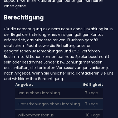
Support, wenn Sie Klarstellungen benötigen, wir helfen
Ihnen gerne.
Berechtigung
Für die Berechtigung zu einem Bonus ohne Einzahlung ist in
der Regel die Erstellung eines einzigen gültigen Kontos
erforderlich, das Mindestalter von 18 Jahren gemäß
deutschem Recht sowie die Einhaltung unserer
geografischen Beschränkungen und KYC-Verfahren.
Bestimmte Aktionen können auf neue Spieler beschränkt
sein oder bestimmte Länder bzw. Zahlungsmethoden
ausschließen; die konkreten Voraussetzungen variieren je
nach Angebot. Wenn Sie unsicher sind, kontaktieren Sie uns
und wir klären Ihre Berechtigung.
Angebot
Gültigkeit
Bonus ohne Einzahlung
7 Tage
Gratisdrehungen ohne Einzahlung
7 Tage
Willkommensbonus
30 Tage