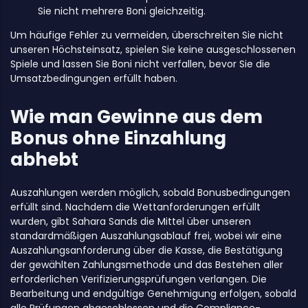
Sie nicht mehrere Boni gleichzeitig.
Um häufige Fehler zu vermeiden, überschreiten Sie nicht
unseren Höchsteinsatz, spielen Sie keine ausgeschlossenen
Spiele und lassen Sie Boni nicht verfallen, bevor Sie die
Umsatzbedingungen erfüllt haben.
Wie man Gewinne aus dem
Bonus ohne Einzahlung
abhebt
Auszahlungen werden möglich, sobald Bonusbedingungen
erfüllt sind. Nachdem die Wettanforderungen erfüllt
wurden, gibt Sahara Sands die Mittel über unseren
standardmäßigen Auszahlungsablauf frei, wobei wir eine
Auszahlungsanforderung über die Kasse, die Bestätigung
der gewählten Zahlungsmethode und das Bestehen aller
erforderlichen Verifizierungsprüfungen verlangen. Die
Bearbeitung und endgültige Genehmigung erfolgen, sobald
alle Prüfungen abgeschlossen und die Compliance-